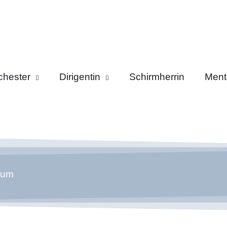
chester
Dirigentin
Schirmherrin
Ment
sum