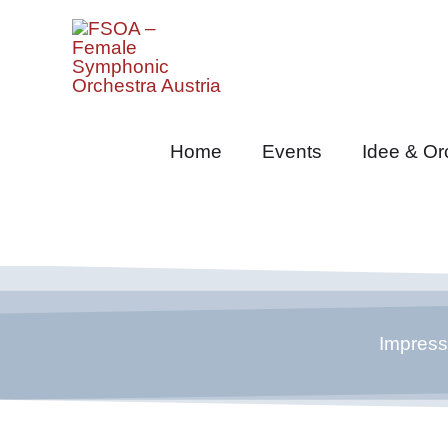
Zum
Inhalt
springen
Home
Events
Idee & Or
Impres