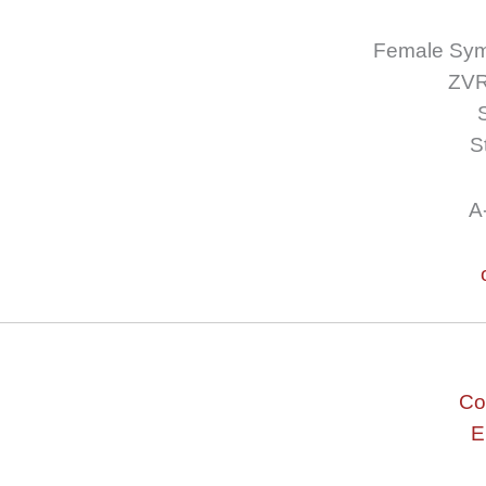
Female Symp
ZVR
S
A
Co
E