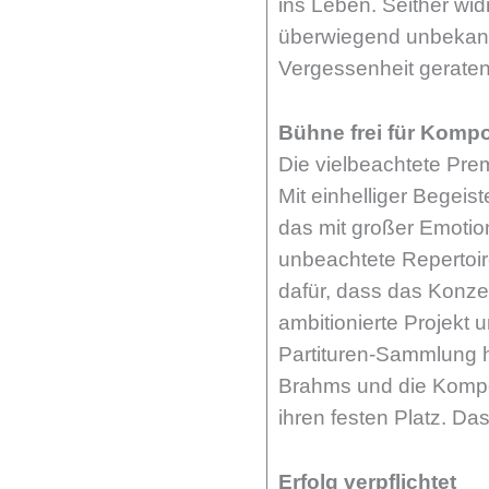
ins Leben. Seither wi
überwiegend unbekann
Vergessenheit gerate
Bühne frei für Komp
Die vielbeachtete Pre
Mit einhelliger Begeis
das mit großer Emotio
unbeachtete Repertoire
dafür, dass das Konzep
ambitionierte Projekt 
Partituren-Sammlung 
Brahms und die Kompo
ihren festen Platz. Das
Erfolg verpflichtet