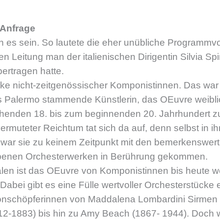
 Anfrage
n es sein. So lautete die eher unübliche Programmv
en Leitung man der italienischen Dirigentin Silvia S
ertragen hatte.
ke nicht-zeitgenössischer Komponistinnen. Das war
us Palermo stammende Künstlerin, das OEuvre weibli
henden 18. bis zum beginnenden 20. Jahrhundert z
ermuteter Reichtum tat sich da auf, denn selbst in ih
t war sie zu keinem Zeitpunkt mit den bemerkenswer
benen Orchesterwerken in Berührung gekommen.
len ist das OEuvre von Komponistinnen bis heute we
 Dabei gibt es eine Fülle wertvoller Orchesterstücke
onschöpferinnen von Maddalena Lombardini Sirmen
12-1883) bis hin zu Amy Beach (1867- 1944). Doch 