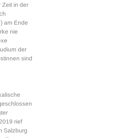
Zeit in der
ich
7) am Ende
rke nie
exe
tudium der
stinnen sind
kalische
 geschlossen
ter
019 rief
n Salzburg