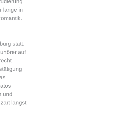
tudierung
 lange in
Romantik.
urg statt.
Zuhörer auf
recht
stätigung
das
natos
n und
art längst