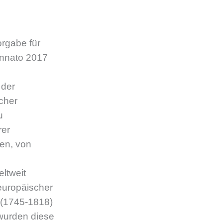
orgabe für
pinnato 2017
 der
cher
u
rer
ten, von
ltweit
 europäischer
 (1745-1818)
wurden diese