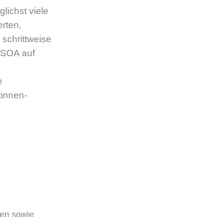
lichst viele
rten,
 schrittweise
 FSOA auf
e
tinnen-
ren sowie