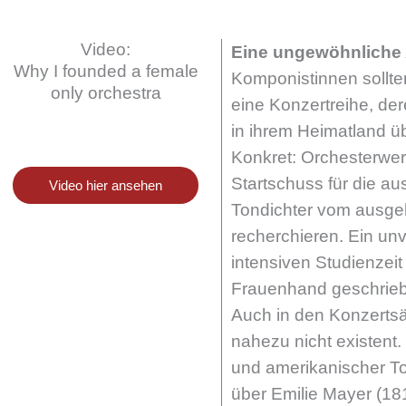
Video:
Eine ungewöhnliche
Why I founded a female
Komponistinnen sollte
only orchestra
eine Konzertreihe, der
in ihrem Heimatland üb
Konkret: Orchesterwer
Startschuss für die a
Video hier ansehen
Tondichter vom ausge
recherchieren. Ein unv
intensiven Studienzei
Frauenhand geschrie
Auch in den Konzertsä
nahezu nicht existent.
und amerikanischer T
über Emilie Mayer (18