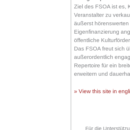
Ziel des FSOA ist es,
Veranstalter zu verka
äußerst hörenswerten O
Eigenfinanzierung ang
öffentliche Kulturför
Das FSOA freut sich ü
außerordentlich engag
Repertoire für ein brei
erweitern und dauerhaf
» View this site in engl
Für die Unterstüt