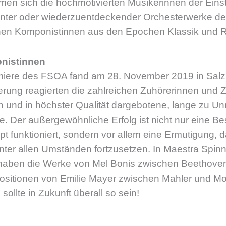
dmen sich die hochmotivierten Musikerinnen der Eins
ter oder wiederzuentdeckender Orchesterwerke der
nen Komponistinnen aus den Epochen Klassik und 
onistinnen
miere des FSOA fand am 28. November 2019 in Salzb
terung reagierten die zahlreichen Zuhörerinnen und 
n und in höchster Qualität dargebotene, lange zu Un
. Der außergewöhnliche Erfolg ist nicht nur eine Be
t funktioniert, sondern vor allem eine Ermutigung, 
unter allen Umständen fortzusetzen. In Maestra Spin
haben die Werke von Mel Bonis zwischen Beethove
sitionen von Emilie Mayer zwischen Mahler und Moz
 sollte in Zukunft überall so sein!