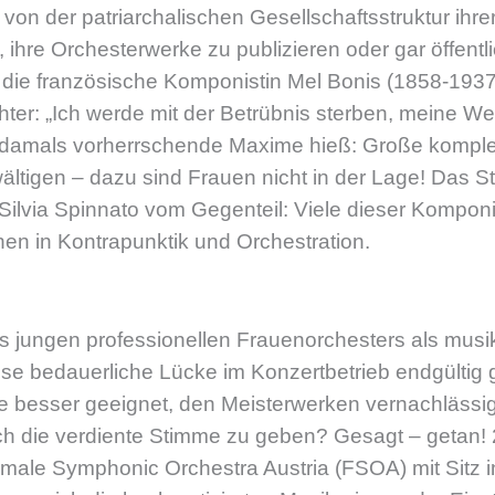
n der patriarchalischen Gesellschaftsstruktur ihrer 
 ihre Orchesterwerke zu publizieren oder gar öffentl
 die französische Komponistin Mel Bonis (1858-193
chter: „Ich werde mit der Betrübnis sterben, meine We
e damals vorherrschende Maxime hieß: Große kompl
ltigen – dazu sind Frauen nicht in der Lage! Das S
 Silvia Spinnato vom Gegenteil: Viele dieser Komponi
en in Kontrapunktik und Orchestration.
n
s jungen professionellen Frauenorchesters als musi
iese bedauerliche Lücke im Konzertbetrieb endgültig
 besser geeignet, den Meisterwerken vernachlässig
h die verdiente Stimme zu geben? Gesagt – getan! 2
emale Symphonic Orchestra Austria (FSOA) mit Sitz i