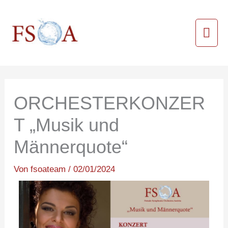
Zum
Hau
Inhalt
springen
ORCHESTERKONZER
T „Musik und
Männerquote“
Von
fsoateam
/
02/01/2024