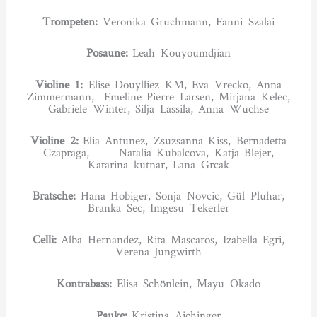
Trompeten:
Veronika Gruchmann, Fanni Szalai
Posaune:
Leah Kouyoumdjian
Violine 1:
Elise Douylliez KM, Eva Vrecko, Anna
Zimmermann, Emeline Pierre Larsen, Mirjana Kelec,
Gabriele Winter, Silja Lassila, Anna Wuchse
Violine 2:
Elia Antunez, Zsuzsanna Kiss, Bernadetta
Czapraga, Natalia Kubalcova, Katja Blejer,
Katarina kutnar, Lana Grcak
Bratsche:
Hana Hobiger, Sonja Novcic, Gül Pluhar,
Branka Sec, Imgesu Tekerler
Celli:
Alba Hernandez, Rita Mascaros, Izabella Egri,
Verena Jungwirth
Kontrabass:
Elisa Schönlein, Mayu Okado
Pauke:
Kristina Aichinger