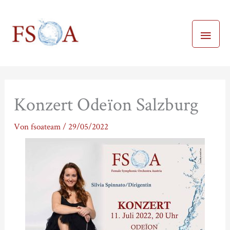
Zum
Haup
Inhalt
springen
Konzert Odeïon Salzburg
Von
fsoateam
/
29/05/2022